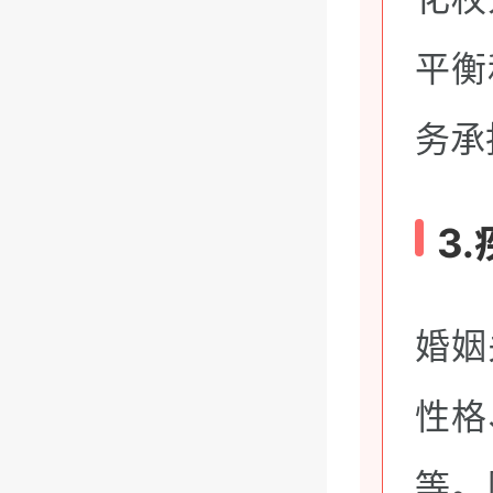
平衡
务承
3
婚姻
性格
等。