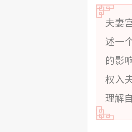
夫妻
述一
的影
权入
理解