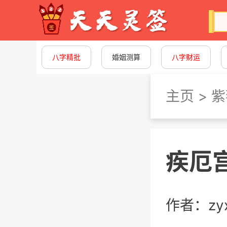
八字精批
婚姻测算
八字财运
主页
>
紫
疾厄
作者：zy