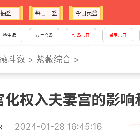
抽签
每日一签
今日灵签
终生运
八字合婚
结婚吉日
搬家吉日
薇斗数
>
紫薇综合
>
宫化权入夫妻宫的影响
x
2024-01-28 16:45:16