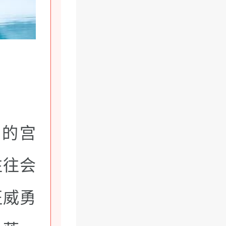
关的宫
往往会
征威勇