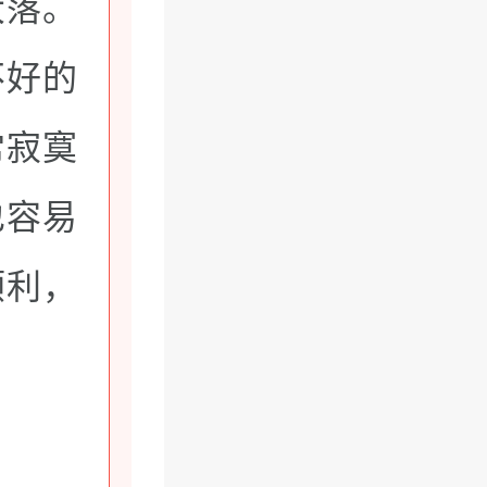
大落。
不好的
常寂寞
也容易
顺利，