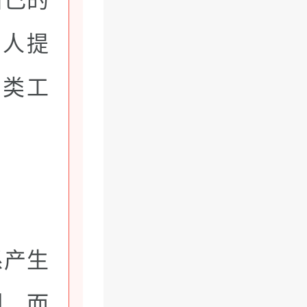
贵人提
术类工
系产生
烈，而