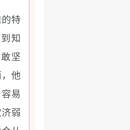
难的特
找到知
勇敢坚
而，他
，容易
欢济弱