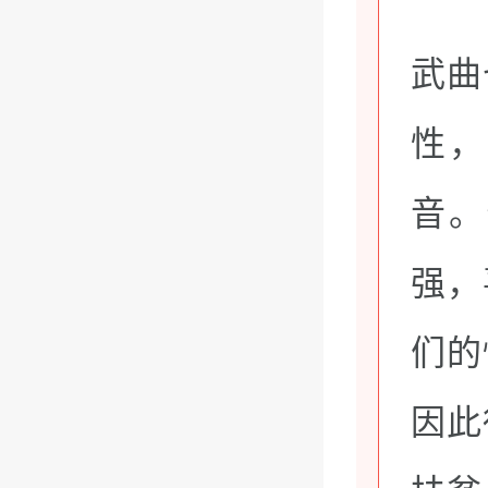
武曲
性，
音。
强，
们的
因此