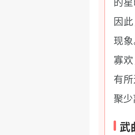
的星
因此
现象
寡欢
有所
聚少
武