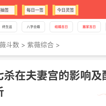
抽签
每日一签
今日灵签
终生运
八字合婚
结婚吉日
搬家吉日
薇斗数
>
紫薇综合
>
七杀在夫妻宫的影响及
析