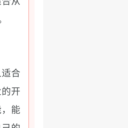
适合从
。
人适合
业的开
能，能
自己的