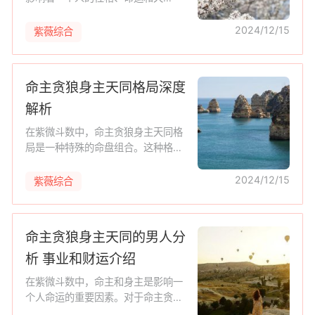
赋。"命主贪狼身主天相"是紫微斗数
中的一种特殊组合，它融合了贪狼星
2024/12/15
紫薇综合
和天相星的特点，对个人命运有着深
远的影
命主贪狼身主天同格局深度
解析
在紫微斗数中，命主贪狼身主天同格
局是一种特殊的命盘组合。这种格局
的人性格独特，命运多舛，充满了神
秘色彩。本文将深入剖析命主贪狼身
2024/12/15
紫薇综合
主天同格局的特点，揭示其背后的命
运
命主贪狼身主天同的男人分
析 事业和财运介绍
在紫微斗数中，命主和身主是影响一
个人命运的重要因素。对于命主贪
狼、身主天同的男人来说，他们的命