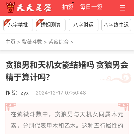
抽签
每日一签
八字精批
婚姻测算
八字财运
八字终生运
主页
>
紫薇斗数
>
紫薇综合
>
贪狼男和天机女能结婚吗 贪狼男会
精于算计吗？
作者：zyx
2024-12-17 07:50:48
在紫微斗数中，贪狼男与天机女同属木元
素，分别代表甲木和乙木。这种五行属性的