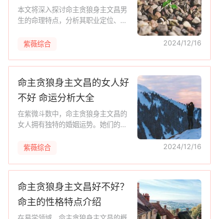
本文将深入探讨命主贪狼身主文昌男
生的命理特点，分析其职业定位、学
历、家庭关系及婚姻状况。通过对坤
造八字的详细解读，揭示其命局中的
2024/12/16
紫薇综合
用神和忌神，以及食伤、财星和官星
的
命主贪狼身主文昌的女人好
不好 命运分析大全
在紫微斗数中，命主贪狼身主文昌的
女人拥有独特的婚姻运势。她们的命
盘中，夫妻宫紫微七杀，预示着另一
半的相貌、气质和原则性。本文将深
2024/12/16
紫薇综合
入探讨这类女性的姻缘情况，分析她
们
命主贪狼身主文昌好不好？
命主的性格特点介绍
在易学领域，命主贪狼身主文昌的概