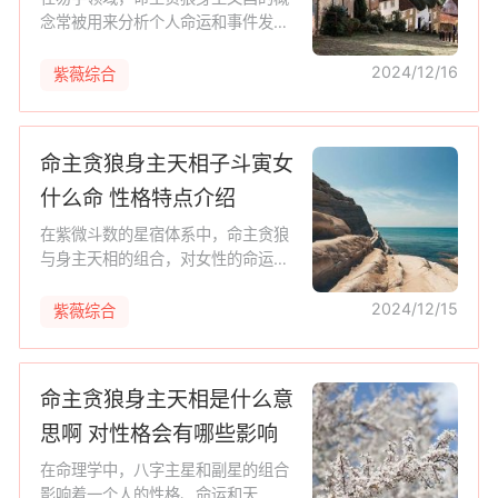
念常被用来分析个人命运和事件发
展。本文通过一个具体的房屋中介案
例，探讨了如何运用这一概念来预测
2024/12/16
紫薇综合
交易的成功与否。通过细致的卦象分
析，
命主贪狼身主天相子斗寅女
什么命 性格特点介绍
在紫微斗数的星宿体系中，命主贪狼
与身主天相的组合，对女性的命运有
着深远的影响。本文将从紫微斗数的
命主、身主、命格与命宫的关系等多
2024/12/15
紫薇综合
个角度，深入解析命主贪狼身主天相
子
命主贪狼身主天相是什么意
思啊 对性格会有哪些影响
在命理学中，八字主星和副星的组合
影响着一个人的性格、命运和天