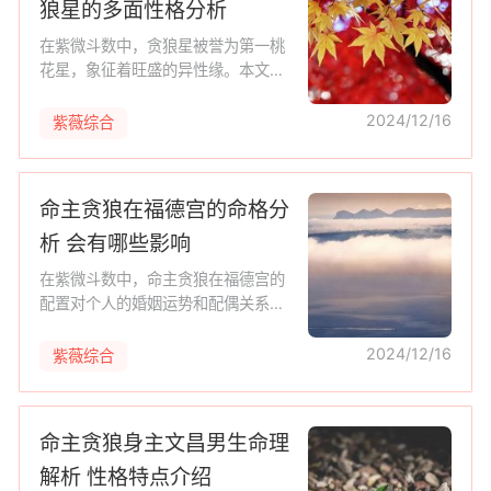
狼星的多面性格分析
在紫微斗数中，贪狼星被誉为第一桃
花星，象征着旺盛的异性缘。本文将
深入探讨贪狼男的人际交往特点，分
析他们在社交场合的表现以及与不同
2024/12/16
紫薇综合
类型人的互动模式，揭示贪狼男在异
性
命主贪狼在福德宫的命格分
析 会有哪些影响
在紫微斗数中，命主贪狼在福德宫的
配置对个人的婚姻运势和配偶关系有
着深远的影响。本文将深入探讨这种
命盘的特点，分析命主在婚姻中的态
2024/12/16
紫薇综合
度和行为，以及可能遇到的挑战和坎
坷
命主贪狼身主文昌男生命理
解析 性格特点介绍