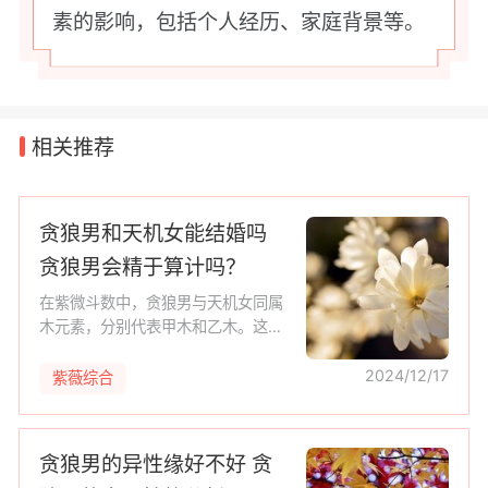
素的影响，包括个人经历、家庭背景等。
相关推荐
贪狼男和天机女能结婚吗
贪狼男会精于算计吗？
在紫微斗数中，贪狼男与天机女同属
木元素，分别代表甲木和乙木。这种
五行属性的相似性，为他们之间的婚
姻关系提供了一定的基础。然而，他
2024/12/17
紫薇综合
们的性格特点和行为模式存在显著差
异
贪狼男的异性缘好不好 贪