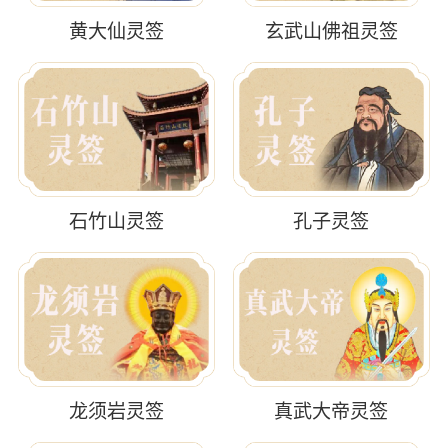
黄大仙灵签
玄武山佛祖灵签
石竹山灵签
孔子灵签
龙须岩灵签
真武大帝灵签