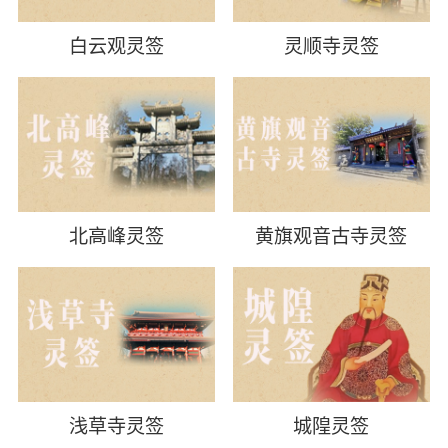
白云观灵签
灵顺寺灵签
北高峰灵签
黄旗观音古寺灵签
浅草寺灵签
城隍灵签