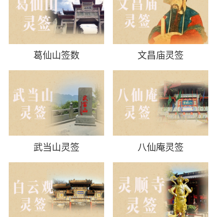
葛仙山签数
文昌庙灵签
武当山灵签
八仙庵灵签