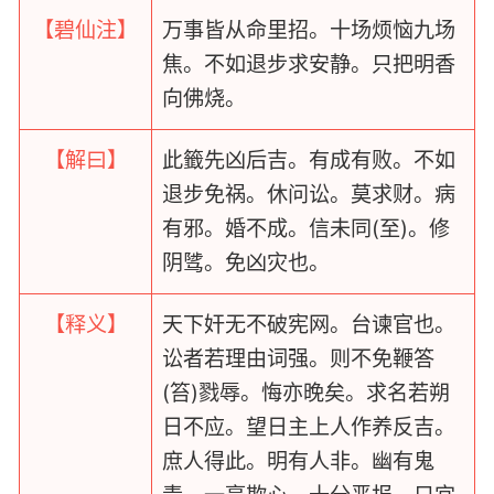
【碧仙注】
万事皆从命里招。十场烦恼九场
焦。不如退步求安静。只把明香
向佛烧。
【解曰】
此籤先凶后吉。有成有败。不如
退步免祸。休问讼。莫求财。病
有邪。婚不成。信未同(至)。修
阴骘。免凶灾也。
【释义】
天下奸无不破宪网。台谏官也。
讼者若理由词强。则不免鞭答
(笞)戮辱。悔亦晚矣。求名若朔
日不应。望日主上人作养反吉。
庶人得此。明有人非。幽有鬼