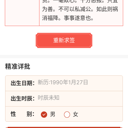
责。一毫欺心。十分恶报。只宜
为善。不可以私减公。如此则祸
消福降。事事遂意也。
重新求签
精准详批
出生日期：
出生时辰：
性
别：
男
女